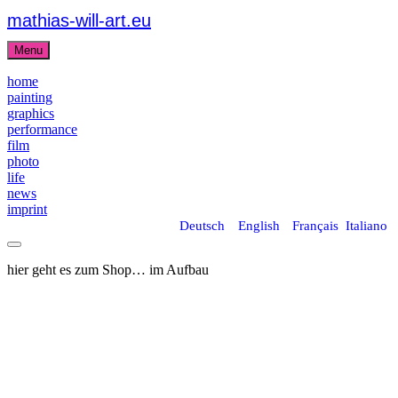
mathias-will-art.eu
Skip
to
Menu
content
home
painting
graphics
performance
film
photo
life
news
imprint
Deutsch
English
Français
Italiano
Search
Square
hier geht es zum Shop… im Aufbau
Scroll
Up